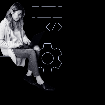
Um
Em
p
breve