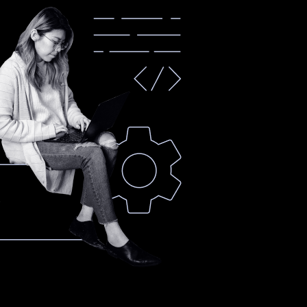
Um
Em
p
breve